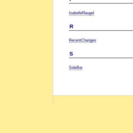
IsabelleRaugel
R
RecentChanges
S
SideBar