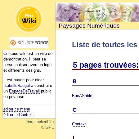
Paysages Numériques
Liste de toutes le
Ce sous-wiki est un wiki de
démontration. Il peut se
5 pages trouvées:
personnaliser avec un logo
et différents designs.
Il est ouvert pour aider
B
IsabelleRaugel
à construire
un
EspaceDeTravail
public
BacASable
ou privatisé.
C
éditer ce menu
éditer le Context
(non applicable)
Context
© GPL
I