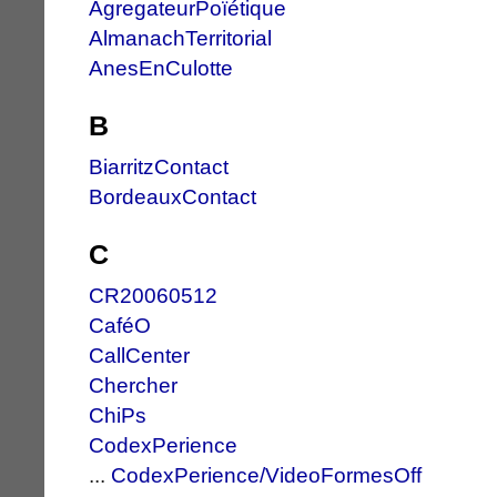
AgregateurPoïétique
AlmanachTerritorial
AnesEnCulotte
B
BiarritzContact
BordeauxContact
C
CR20060512
CaféO
CallCenter
Chercher
ChiPs
CodexPerience
...
CodexPerience/VideoFormesOff