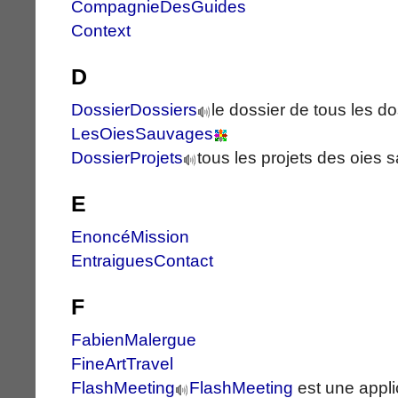
CompagnieDesGuides
Context
D
DossierDossiers
le dossier de tous les d
LesOiesSauvages
DossierProjets
tous les projets des oies
E
EnoncéMission
EntraiguesContact
F
FabienMalergue
FineArtTravel
FlashMeeting
FlashMeeting
est une appli