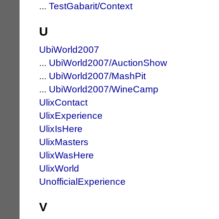
...
TestGabarit/Context
U
UbiWorld2007
...
UbiWorld2007/AuctionShow
...
UbiWorld2007/MashPit
...
UbiWorld2007/WineCamp
UlixContact
UlixExperience
UlixIsHere
UlixMasters
UlixWasHere
UlixWorld
UnofficialExperience
V