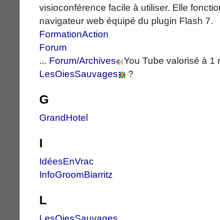
visioconférence facile à utiliser. Elle fonct
navigateur web équipé du plugin Flash 7.
FormationAction
Forum
...
Forum/Archives
You Tube valorisé à 1 mi
LesOiesSauvages
?
G
GrandHotel
I
IdéesEnVrac
InfoGroomBiarritz
L
LesOiesSauvages