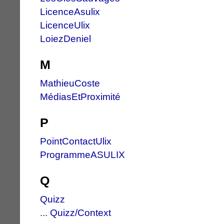
LicenceAsulix
LicenceUlix
LoiezDeniel
M
MathieuCoste
MédiasEtProximité
P
PointContactUlix
ProgrammeASULIX
Q
Quizz
...
Quizz/Context