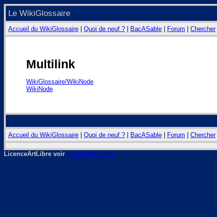
Le WikiGlossaire
Accueil du WikiGlossaire
|
Quoi de neuf ?
|
BacASable
|
Forum
|
Chercher
Multilink
WikiGlossaire/WikiNode
WikiNode
Accueil du WikiGlossaire
|
Quoi de neuf ?
|
BacASable
|
Forum
|
Chercher
LicenceArtLibre voir
LicenceArtLibre