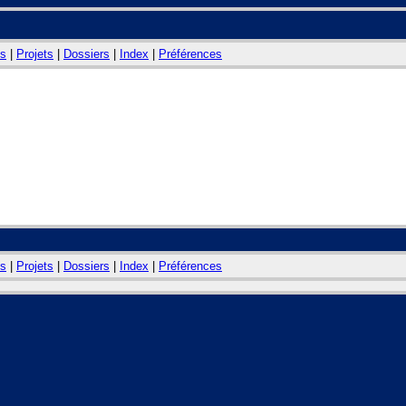
s
|
Projets
|
Dossiers
|
Index
|
Préférences
s
|
Projets
|
Dossiers
|
Index
|
Préférences