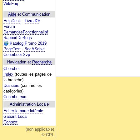
WikiFaq
Aide
et Communication
HelpDesk
-
LivredOr
Forum
DemandesFonctionnalité
RapportDeBugs
Katalog Promo 2019
PageTest
-
BacASable
ContribuezSvp
Navigation et
Recherche
Chercher
Index
(toutes les pages de
la branche)
Dossiers
(comme les
catégories)
Contributeurs
Administration Locale
Editer la barre latérale
Gabarit Local
Context
(non applicable)
© GPL