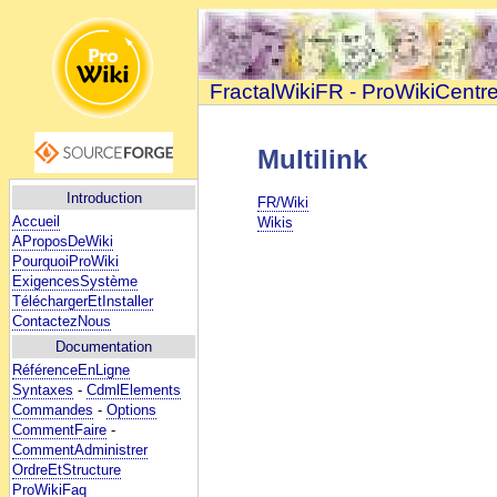
FractalWikiFR - ProWikiCentr
Multilink
Introduction
FR/Wiki
Accueil
Wikis
AProposDeWiki
PourquoiProWiki
ExigencesSystème
TéléchargerEtInstaller
ContactezNous
Documentation
RéférenceEnLigne
Syntaxes
-
CdmlElements
Commandes
-
Options
CommentFaire
-
CommentAdministrer
OrdreEtStructure
ProWikiFaq