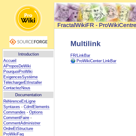
FractalWikiFR - ProWikiCentr
Multilink
Introduction
FR/LinkBar
Accueil
ProWikiCenter:LinkBar
AProposDeWiki
PourquoiProWiki
ExigencesSystème
TéléchargerEtInstaller
ContactezNous
Documentation
RéférenceEnLigne
Syntaxes
-
CdmlElements
Commandes
-
Options
CommentFaire
-
CommentAdministrer
OrdreEtStructure
ProWikiFaq