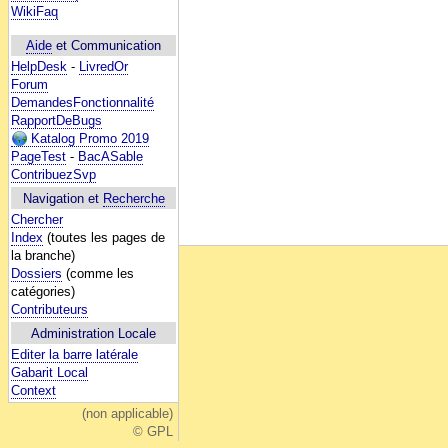
WikiFaq
Aide
et Communication
HelpDesk
-
LivredOr
Forum
DemandesFonctionnalité
RapportDeBugs
Katalog Promo 2019
PageTest
-
BacASable
ContribuezSvp
Navigation et
Recherche
Chercher
Index
(toutes les pages de
la branche)
Dossiers
(comme les
catégories)
Contributeurs
Administration Locale
Editer la barre latérale
Gabarit Local
Context
(non applicable)
© GPL