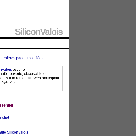
SiliconValois
 dernières pages modifiées
onValois
est une
té...ouverte, observable et
... sur la route d'un Web participatif
 joyeux :)
essentiel
 chat
té SiliconValois