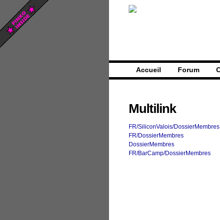
Accueil
Forum
C
Multilink
FR/SiliconValois/DossierMembres
FR/DossierMembres
DossierMembres
FR/BarCamp/DossierMembres