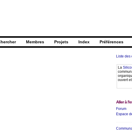
hercher
Membres
Projets
Index
Préférences
Liste des
La
Silic
communau
organique
ouvert et
Aller à l'
Forum
Espace de
Communau