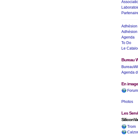
Associati
Laboratoi
Partenair
Adhésion 
Adhésion 
Agenda
To Do
Le Catalo
Bureau W
BureauWi
Agenda d
En imag
Forum 
Photos
Les Serv
SiliconVa
Trom
Calzo