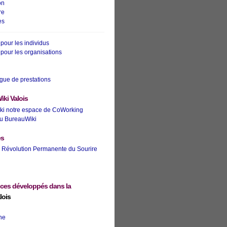
on
re
es
pour les individus
pour les organisations
gue de prestations
iki Valois
ki notre espace de CoWorking
u BureauWiki
es
Révolution Permanente du Sourire
ices développés dans la
lois
ne