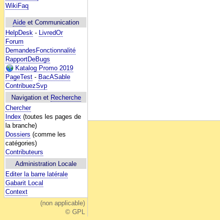
WikiFaq
Aide
et Communication
HelpDesk
-
LivredOr
Forum
DemandesFonctionnalité
RapportDeBugs
Katalog Promo 2019
PageTest
-
BacASable
ContribuezSvp
Navigation et
Recherche
Chercher
Index
(toutes les pages de
la branche)
Dossiers
(comme les
catégories)
Contributeurs
Administration Locale
Editer la barre latérale
Gabarit Local
Context
(non applicable)
© GPL