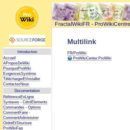
FractalWikiFR - ProWikiCentr
Multilink
Introduction
FR/ProWiki
Accueil
ProWikiCenter:ProWiki
AProposDeWiki
PourquoiProWiki
ExigencesSystème
TéléchargerEtInstaller
ContactezNous
Documentation
RéférenceEnLigne
Syntaxes
-
CdmlElements
Commandes
-
Options
CommentFaire
-
CommentAdministrer
OrdreEtStructure
ProWikiFaq