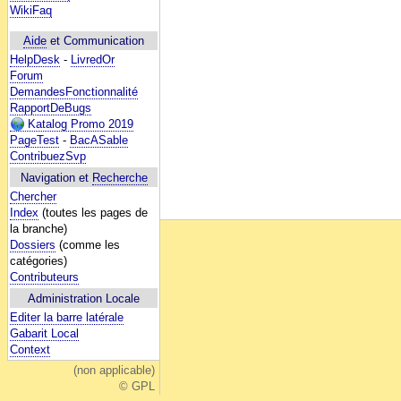
WikiFaq
Aide
et Communication
HelpDesk
-
LivredOr
Forum
DemandesFonctionnalité
RapportDeBugs
Katalog Promo 2019
PageTest
-
BacASable
ContribuezSvp
Navigation et
Recherche
Chercher
Index
(toutes les pages de
la branche)
Dossiers
(comme les
catégories)
Contributeurs
Administration Locale
Editer la barre latérale
Gabarit Local
Context
(non applicable)
© GPL