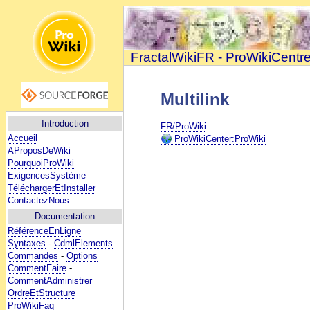
FractalWikiFR - ProWikiCentr
Multilink
Introduction
FR/ProWiki
Accueil
ProWikiCenter:ProWiki
AProposDeWiki
PourquoiProWiki
ExigencesSystème
TéléchargerEtInstaller
ContactezNous
Documentation
RéférenceEnLigne
Syntaxes
-
CdmlElements
Commandes
-
Options
CommentFaire
-
CommentAdministrer
OrdreEtStructure
ProWikiFaq