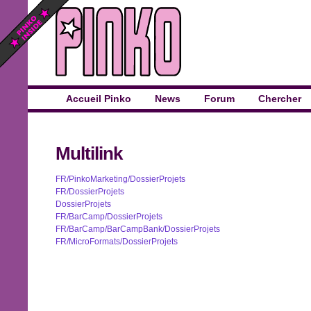
Accueil Pinko
News
Forum
Chercher
Multilink
FR/PinkoMarketing/DossierProjets
FR/DossierProjets
DossierProjets
FR/BarCamp/DossierProjets
FR/BarCamp/BarCampBank/DossierProjets
FR/MicroFormats/DossierProjets