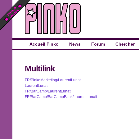
Accueil Pinko
News
Forum
Chercher
Multilink
FR/PinkoMarketing/LaurentLunati
LaurentLunati
FR/BarCamp/LaurentLunati
FR/BarCamp/BarCampBank/LaurentLunati