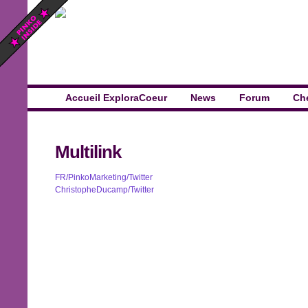
Accueil ExploraCoeur
News
Forum
Ch
Multilink
FR/PinkoMarketing/Twitter
ChristopheDucamp/Twitter