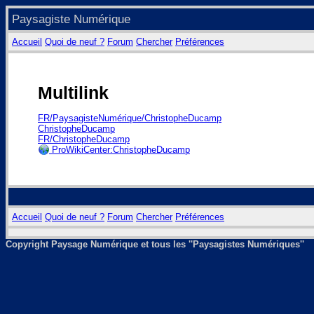
Paysagiste Numérique
Accueil
Quoi de neuf ?
Forum
Chercher
Préférences
Multilink
FR/PaysagisteNumérique/ChristopheDucamp
ChristopheDucamp
FR/ChristopheDucamp
ProWikiCenter:ChristopheDucamp
Accueil
Quoi de neuf ?
Forum
Chercher
Préférences
Copyright Paysage Numérique et tous les ''Paysagistes Numériques''