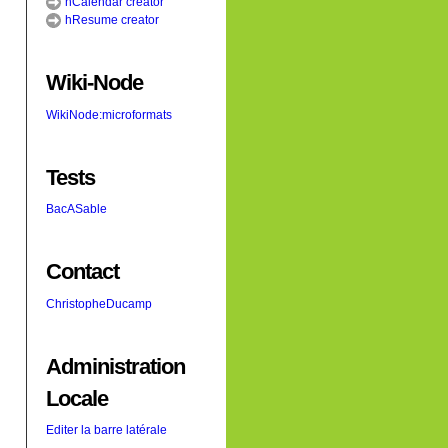
hCalendar creator
hResume creator
Wiki-Node
WikiNode:microformats
Tests
BacASable
Contact
ChristopheDucamp
Administration
Locale
Editer la barre latérale