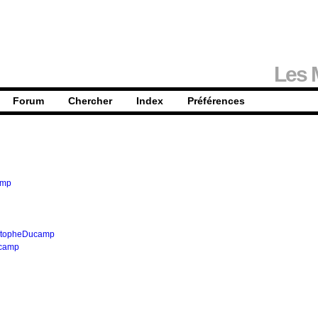
Les 
Forum
Chercher
Index
Préférences
amp
stopheDucamp
ucamp