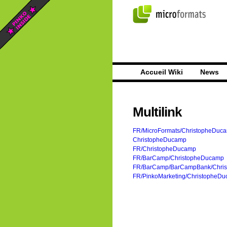
Accueil Wiki
News
Multilink
FR/MicroFormats/ChristopheDuc
ChristopheDucamp
FR/ChristopheDucamp
FR/BarCamp/ChristopheDucamp
FR/BarCamp/BarCampBank/Chri
FR/PinkoMarketing/ChristopheD