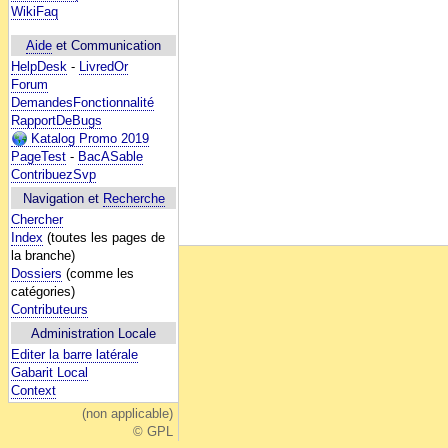
WikiFaq
Aide
et Communication
HelpDesk
-
LivredOr
Forum
DemandesFonctionnalité
RapportDeBugs
Katalog Promo 2019
PageTest
-
BacASable
ContribuezSvp
Navigation et
Recherche
Chercher
Index
(toutes les pages de
la branche)
Dossiers
(comme les
catégories)
Contributeurs
Administration Locale
Editer la barre latérale
Gabarit Local
Context
(non applicable)
© GPL