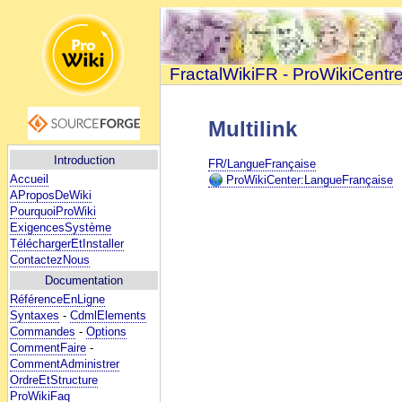
FractalWikiFR - ProWikiCentr
Multilink
Introduction
FR/LangueFrançaise
Accueil
ProWikiCenter:LangueFrançaise
AProposDeWiki
PourquoiProWiki
ExigencesSystème
TéléchargerEtInstaller
ContactezNous
Documentation
RéférenceEnLigne
Syntaxes
-
CdmlElements
Commandes
-
Options
CommentFaire
-
CommentAdministrer
OrdreEtStructure
ProWikiFaq