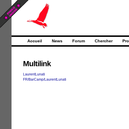
Accueil
News
Forum
Chercher
Pro
Multilink
LaurentLunati
FR/BarCamp/LaurentLunati