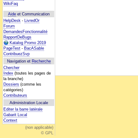
WikiFaq
Aide
et Communication
HelpDesk
-
LivredOr
Forum
DemandesFonctionnalité
RapportDeBugs
Katalog Promo 2019
PageTest
-
BacASable
ContribuezSvp
Navigation et
Recherche
Chercher
Index
(toutes les pages de
la branche)
Dossiers
(comme les
catégories)
Contributeurs
Administration Locale
Editer la barre latérale
Gabarit Local
Context
(non applicable)
© GPL