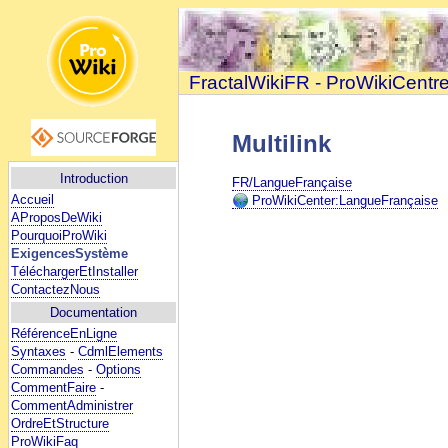
FractalWikiFR - ProWikiCentr
Multilink
Introduction
FR/LangueFrançaise
Accueil
ProWikiCenter:LangueFrançaise
AProposDeWiki
PourquoiProWiki
ExigencesSystème
TéléchargerEtInstaller
ContactezNous
Documentation
RéférenceEnLigne
Syntaxes
-
CdmlElements
Commandes
-
Options
CommentFaire
-
CommentAdministrer
OrdreEtStructure
ProWikiFaq