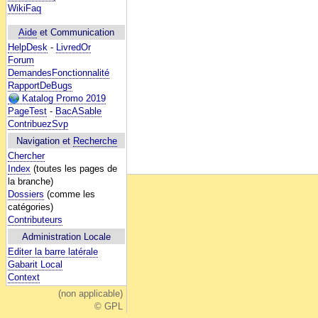
WikiFaq
Aide
et Communication
HelpDesk
-
LivredOr
Forum
DemandesFonctionnalité
RapportDeBugs
Katalog Promo 2019
PageTest
-
BacASable
ContribuezSvp
Navigation et
Recherche
Chercher
Index
(toutes les pages de
la branche)
Dossiers
(comme les
catégories)
Contributeurs
Administration Locale
Editer la barre latérale
Gabarit Local
Context
(non applicable)
© GPL