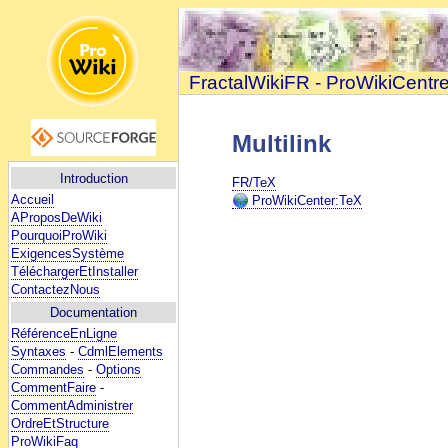
FractalWikiFR - ProWikiCentr
Multilink
Introduction
FR/TeX
Accueil
ProWikiCenter:TeX
AProposDeWiki
PourquoiProWiki
ExigencesSystème
TéléchargerEtInstaller
ContactezNous
Documentation
RéférenceEnLigne
Syntaxes
-
CdmlElements
Commandes
-
Options
CommentFaire
-
CommentAdministrer
OrdreEtStructure
ProWikiFaq