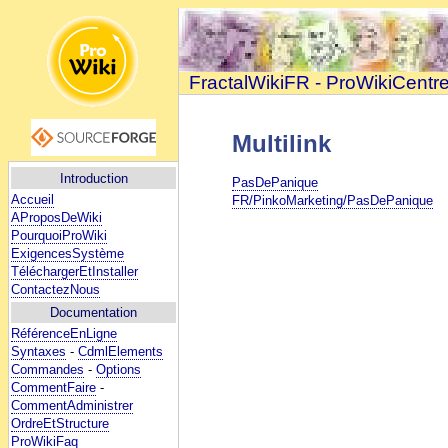
FractalWikiFR - ProWikiCentr
Multilink
Introduction
PasDePanique
Accueil
FR/PinkoMarketing/PasDePanique
AProposDeWiki
PourquoiProWiki
ExigencesSystème
TéléchargerEtInstaller
ContactezNous
Documentation
RéférenceEnLigne
Syntaxes
-
CdmlElements
Commandes
-
Options
CommentFaire
-
CommentAdministrer
OrdreEtStructure
ProWikiFaq