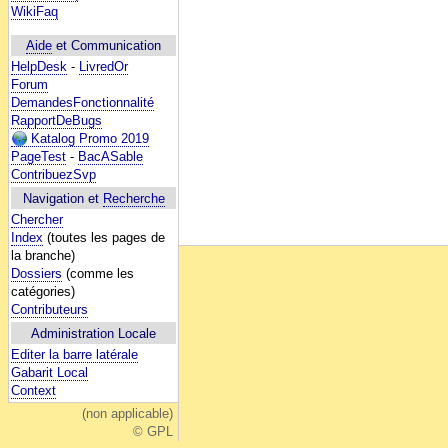
WikiFaq
Aide
et Communication
HelpDesk
-
LivredOr
Forum
DemandesFonctionnalité
RapportDeBugs
Katalog Promo 2019
PageTest
-
BacASable
ContribuezSvp
Navigation et
Recherche
Chercher
Index
(toutes les pages de
la branche)
Dossiers
(comme les
catégories)
Contributeurs
Administration Locale
Editer la barre latérale
Gabarit Local
Context
(non applicable)
© GPL