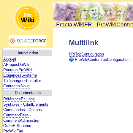
FractalWikiFR - ProWikiCentr
Multilink
Introduction
FR/TopConfiguration
Accueil
ProWikiCenter:TopConfiguration
AProposDeWiki
PourquoiProWiki
ExigencesSystème
TéléchargerEtInstaller
ContactezNous
Documentation
RéférenceEnLigne
Syntaxes
-
CdmlElements
Commandes
-
Options
CommentFaire
-
CommentAdministrer
OrdreEtStructure
ProWikiFaq