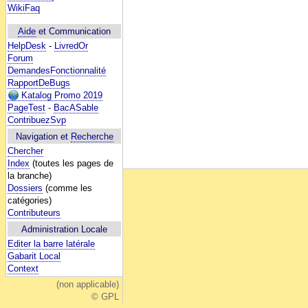
WikiFaq
Aide
et Communication
HelpDesk
-
LivredOr
Forum
DemandesFonctionnalité
RapportDeBugs
Katalog Promo 2019
PageTest
-
BacASable
ContribuezSvp
Navigation et
Recherche
Chercher
Index
(toutes les pages de
la branche)
Dossiers
(comme les
catégories)
Contributeurs
Administration Locale
Editer la barre latérale
Gabarit Local
Context
(non applicable)
© GPL