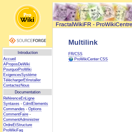
FractalWikiFR - ProWikiCentr
Multilink
Introduction
FR/CSS
Accueil
ProWikiCenter:CSS
AProposDeWiki
PourquoiProWiki
ExigencesSystème
TéléchargerEtInstaller
ContactezNous
Documentation
RéférenceEnLigne
Syntaxes
-
CdmlElements
Commandes
-
Options
CommentFaire
-
CommentAdministrer
OrdreEtStructure
ProWikiFaq