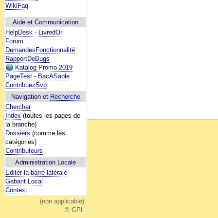
WikiFaq
Aide
et Communication
HelpDesk
-
LivredOr
Forum
DemandesFonctionnalité
RapportDeBugs
Katalog Promo 2019
PageTest
-
BacASable
ContribuezSvp
Navigation et
Recherche
Chercher
Index
(toutes les pages de
la branche)
Dossiers
(comme les
catégories)
Contributeurs
Administration Locale
Editer la barre latérale
Gabarit Local
Context
(non applicable)
© GPL