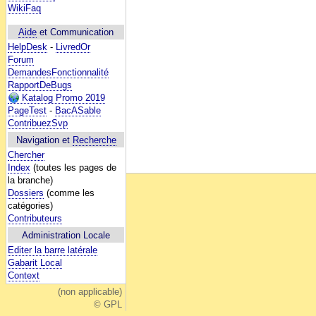
WikiFaq
Aide
et Communication
HelpDesk
-
LivredOr
Forum
DemandesFonctionnalité
RapportDeBugs
Katalog Promo 2019
PageTest
-
BacASable
ContribuezSvp
Navigation et
Recherche
Chercher
Index
(toutes les pages de
la branche)
Dossiers
(comme les
catégories)
Contributeurs
Administration Locale
Editer la barre latérale
Gabarit Local
Context
(non applicable)
© GPL