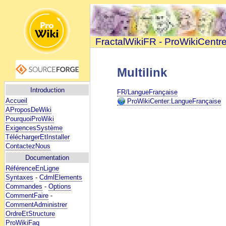
FractalWikiFR - ProWikiCentr
Multilink
Introduction
FR/LangueFrançaise
Accueil
ProWikiCenter:LangueFrançaise
AProposDeWiki
PourquoiProWiki
ExigencesSystème
TéléchargerEtInstaller
ContactezNous
Documentation
RéférenceEnLigne
Syntaxes
-
CdmlElements
Commandes
-
Options
CommentFaire
-
CommentAdministrer
OrdreEtStructure
ProWikiFaq