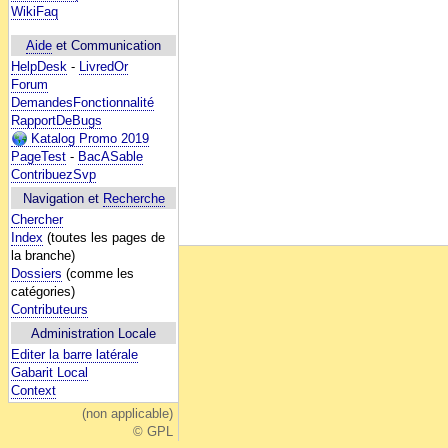
WikiFaq
Aide
et Communication
HelpDesk
-
LivredOr
Forum
DemandesFonctionnalité
RapportDeBugs
Katalog Promo 2019
PageTest
-
BacASable
ContribuezSvp
Navigation et
Recherche
Chercher
Index
(toutes les pages de
la branche)
Dossiers
(comme les
catégories)
Contributeurs
Administration Locale
Editer la barre latérale
Gabarit Local
Context
(non applicable)
© GPL