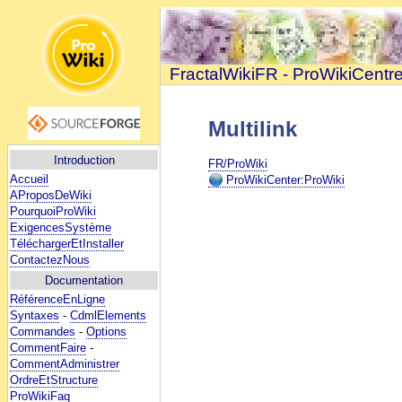
FractalWikiFR - ProWikiCentr
Multilink
Introduction
FR/ProWiki
Accueil
ProWikiCenter:ProWiki
AProposDeWiki
PourquoiProWiki
ExigencesSystème
TéléchargerEtInstaller
ContactezNous
Documentation
RéférenceEnLigne
Syntaxes
-
CdmlElements
Commandes
-
Options
CommentFaire
-
CommentAdministrer
OrdreEtStructure
ProWikiFaq