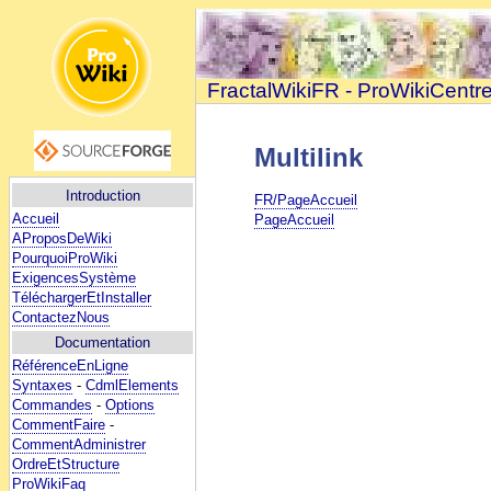
FractalWikiFR - ProWikiCentr
Multilink
Introduction
FR/PageAccueil
Accueil
PageAccueil
AProposDeWiki
PourquoiProWiki
ExigencesSystème
TéléchargerEtInstaller
ContactezNous
Documentation
RéférenceEnLigne
Syntaxes
-
CdmlElements
Commandes
-
Options
CommentFaire
-
CommentAdministrer
OrdreEtStructure
ProWikiFaq