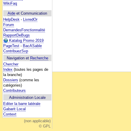
WikiFaq
Aide
et Communication
HelpDesk
-
LivredOr
Forum
DemandesFonctionnalité
RapportDeBugs
Katalog Promo 2019
PageTest
-
BacASable
ContribuezSvp
Navigation et
Recherche
Chercher
Index
(toutes les pages de
la branche)
Dossiers
(comme les
catégories)
Contributeurs
Administration Locale
Editer la barre latérale
Gabarit Local
Context
(non applicable)
© GPL