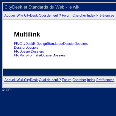
CityDesk et Standards du Web - le wiki
Accueil Wiki CityDesk
Quoi de neuf ?
Forum
Chercher
Index
Préférences
Multilink
FR/CityDeskEtDesignStandards/DossierDossiers
DossierDossiers
FR/DossierDossiers
FR/MicroFormats/DossierDossiers
Accueil Wiki CityDesk
Quoi de neuf ?
Forum
Chercher
Index
Préférences
© GPL