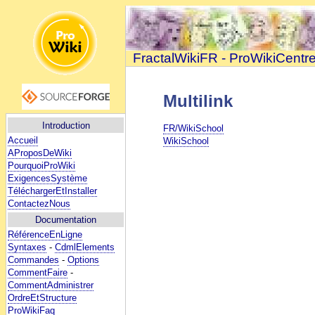
FractalWikiFR - ProWikiCentr
Multilink
Introduction
FR/WikiSchool
Accueil
WikiSchool
AProposDeWiki
PourquoiProWiki
ExigencesSystème
TéléchargerEtInstaller
ContactezNous
Documentation
RéférenceEnLigne
Syntaxes
-
CdmlElements
Commandes
-
Options
CommentFaire
-
CommentAdministrer
OrdreEtStructure
ProWikiFaq