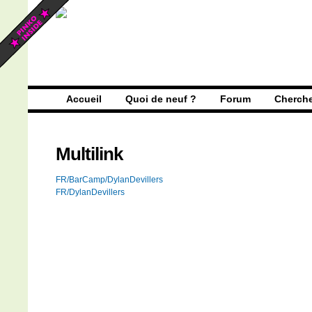
Accueil
Quoi de neuf ?
Forum
Cherch
Multilink
FR/BarCamp/DylanDevillers
FR/DylanDevillers