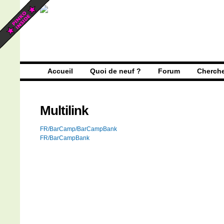
Accueil
Quoi de neuf ?
Forum
Cherch
Multilink
FR/BarCamp/BarCampBank
FR/BarCampBank