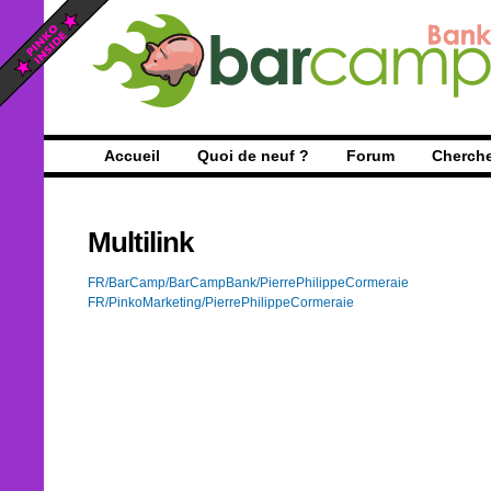
Accueil
Quoi de neuf ?
Forum
Cherch
Multilink
FR/BarCamp/BarCampBank/PierrePhilippeCormeraie
FR/PinkoMarketing/PierrePhilippeCormeraie