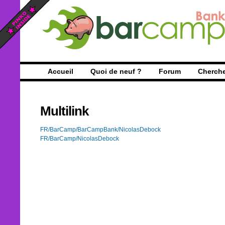
Accueil
Quoi de neuf ?
Forum
Cherch
Multilink
FR/BarCamp/BarCampBank/NicolasDebock
FR/BarCamp/NicolasDebock