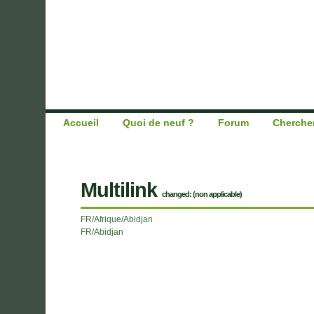
Accueil
Quoi de neuf ?
Forum
Cherche
Multilink
changed: (non applicable)
FR/Afrique/Abidjan
FR/Abidjan