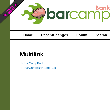
Home
RecentChanges
Forum
Search
Multilink
FR/BarCampBank
FR/BarCamp/BarCampBank