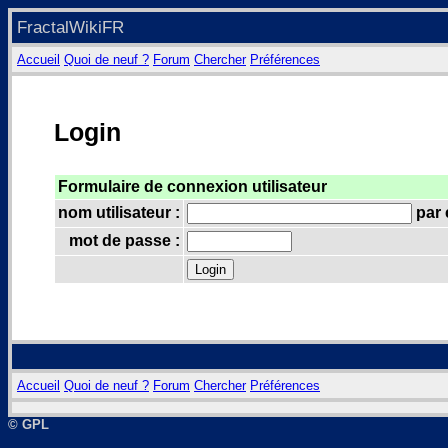
FractalWikiFR
Accueil
Quoi de neuf ?
Forum
Chercher
Préférences
Login
Formulaire de connexion utilisateur
nom utilisateur :
par 
mot de passe :
Accueil
Quoi de neuf ?
Forum
Chercher
Préférences
© GPL