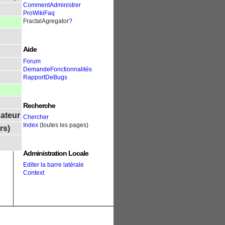
CommentAdministrer
ProWikiFaq
FractalAgregator
?
Aide
Forum
DemandeFonctionnalités
RapportDeBugs
Recherche
gateur
Chercher
Index
(toutes les pages)
rs)
Administration Locale
Editer la barre latérale
Context