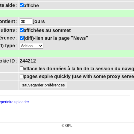
te aide :
affiche
ntient :
jours
utions :
affichées au sommet
férence :
(diff)-lien sur la page "News"
f)-type :
okie ID :
244212
efface les données à la fin de la session du navi
pages expire quickly (use with some proxy serve
épertoire uploader
© GPL