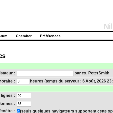
Nil
orum
Chercher
Préférences
es
isateur :
par ex. PeterSmith
oraire :
heures (temps du serveur : 6 Août, 2026 23:
lignes :
lonnes :
fenêtre :
(seuls quelques navigateurs supportent cette op