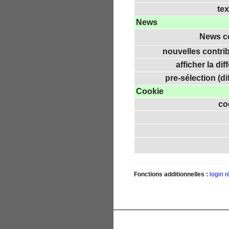
tex
News
News co
nouvelles contrib
afficher la dif
pre-sélection (dif
Cookie
co
Fonctions additionnelles :
login
r