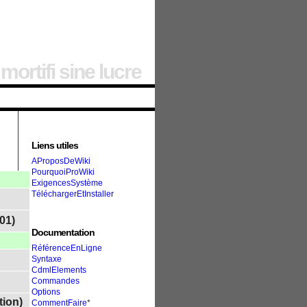
 mortifi sine lucre
Liens utiles
AProposDeWiki
PourquoiProWiki
ExigencesSystème
TéléchargerEtInstaller
01)
Documentation
RéférenceEnLigne
Syntaxe
CdmlElements
Commandes
Options
tion)
CommentFaire
*