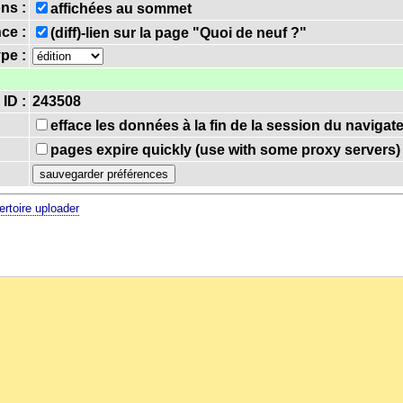
ns :
affichées au sommet
nce :
(diff)-lien sur la page "Quoi de neuf ?"
ype :
 ID :
243508
efface les données à la fin de la session du navigat
pages expire quickly (use with some proxy servers)
ertoire uploader