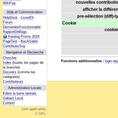
nouvelles contributio
WikiFaq
afficher la différe
Aide
et Communication
pre-sélection (diff)-t
HelpDesk
-
LivredOr
Forum
Cookie
DemandesFonctionnalité
cookie
RapportDeBugs
Katalog Promo 2019
PageTest
-
BacASable
ContribuezSvp
Navigation et
Recherche
Chercher
Fonctions additionnelles :
login
rép
Index
(toutes les pages de
la branche)
Dossiers
(comme les
catégories)
Contributeurs
Administration Locale
Editer la barre latérale
Gabarit Local
Context
(non applicable)
© GPL