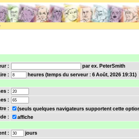
e
eur :
par ex. PeterSmith
re :
heures (temps du serveur : 6 Août, 2026 19:31)
nes :
es :
tre :
(seuls quelques navigateurs supportent cette optio
ide :
affiche
nt :
jours