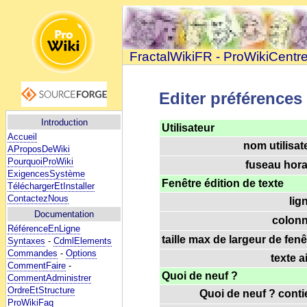
FractalWikiFR - ProWikiCentr
Editer préférences
Introduction
Utilisateur
Accueil
nom utilisat
AProposDeWiki
PourquoiProWiki
fuseau horai
ExigencesSystème
Fenêtre édition de texte
TéléchargerEtInstaller
ContactezNous
lig
Documentation
colonn
RéférenceEnLigne
taille max de largeur de fenê
Syntaxes
-
CdmlElements
Commandes
-
Options
texte a
CommentFaire
-
Quoi de neuf ?
CommentAdministrer
OrdreEtStructure
Quoi de neuf ? contie
ProWikiFaq