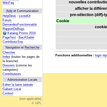
nouvelles contributio
WikiFaq
afficher la différe
Aide
et Communication
pre-sélection (diff)-t
HelpDesk
-
LivredOr
Forum
Cookie
DemandesFonctionnalité
cookie
RapportDeBugs
Katalog Promo 2019
PageTest
-
BacASable
ContribuezSvp
Navigation et
Recherche
Chercher
Fonctions additionnelles :
login
rép
Index
(toutes les pages de
la branche)
Dossiers
(comme les
catégories)
Contributeurs
Administration Locale
Editer la barre latérale
Gabarit Local
Context
(non applicable)
© GPL