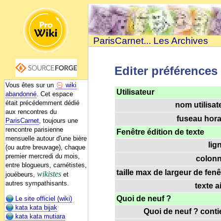
ParisCarnet... Les Archives
Editer préférences
Vous êtes sur un
wiki
Utilisateur
abandonné
. Cet espace
était précédemment dédié
nom utilisat
aux rencontres du
fuseau horai
ParisCarnet
, toujours une
rencontre parisienne
Fenêtre édition de texte
mensuelle autour d'une bière
lig
(ou autre breuvage), chaque
premier mercredi du mois,
colonn
entre blogueurs, carnétistes,
taille max de largeur de fenê
wikistes
jouébeurs,
et
autres sympathisants.
texte a
Quoi de neuf ?
Le site officiel (wiki)
kata kata bijak
Quoi de neuf ? contie
kata kata mutiara