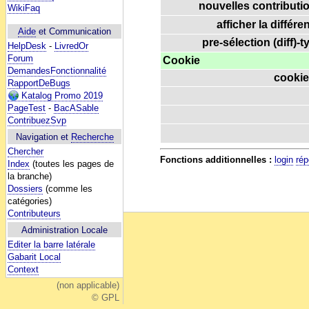
nouvelles contributio
WikiFaq
afficher la différe
Aide
et Communication
pre-sélection (diff)-t
HelpDesk
-
LivredOr
Forum
Cookie
DemandesFonctionnalité
cookie
RapportDeBugs
Katalog Promo 2019
PageTest
-
BacASable
ContribuezSvp
Navigation et
Recherche
Chercher
Fonctions additionnelles :
login
rép
Index
(toutes les pages de
la branche)
Dossiers
(comme les
catégories)
Contributeurs
Administration Locale
Editer la barre latérale
Gabarit Local
Context
(non applicable)
© GPL