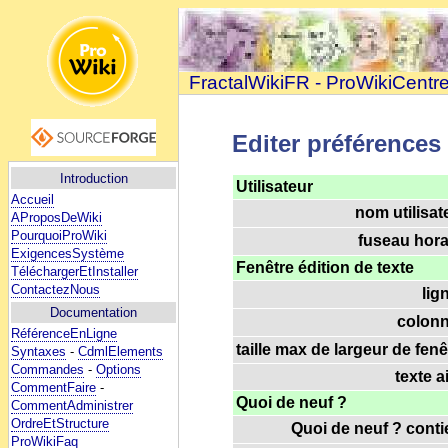
FractalWikiFR - ProWikiCentr
Editer préférences
Introduction
Utilisateur
Accueil
nom utilisat
AProposDeWiki
PourquoiProWiki
fuseau horai
ExigencesSystème
Fenêtre édition de texte
TéléchargerEtInstaller
ContactezNous
lig
Documentation
colonn
RéférenceEnLigne
taille max de largeur de fenê
Syntaxes
-
CdmlElements
Commandes
-
Options
texte a
CommentFaire
-
Quoi de neuf ?
CommentAdministrer
OrdreEtStructure
Quoi de neuf ? contie
ProWikiFaq