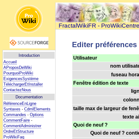
FractalWikiFR - ProWikiCentr
Editer préférences
Introduction
Utilisateur
Accueil
nom utilisat
AProposDeWiki
PourquoiProWiki
fuseau horai
ExigencesSystème
Fenêtre édition de texte
TéléchargerEtInstaller
ContactezNous
lig
Documentation
colonn
RéférenceEnLigne
taille max de largeur de fenê
Syntaxes
-
CdmlElements
Commandes
-
Options
texte a
CommentFaire
-
Quoi de neuf ?
CommentAdministrer
OrdreEtStructure
Quoi de neuf ? contie
ProWikiFaq