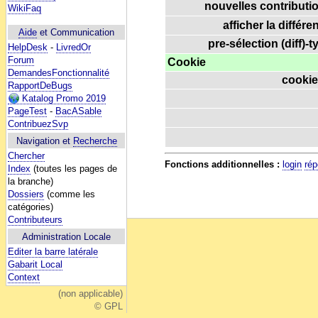
nouvelles contributio
WikiFaq
afficher la différe
Aide
et Communication
pre-sélection (diff)-t
HelpDesk
-
LivredOr
Forum
Cookie
DemandesFonctionnalité
cookie
RapportDeBugs
Katalog Promo 2019
PageTest
-
BacASable
ContribuezSvp
Navigation et
Recherche
Chercher
Fonctions additionnelles :
login
rép
Index
(toutes les pages de
la branche)
Dossiers
(comme les
catégories)
Contributeurs
Administration Locale
Editer la barre latérale
Gabarit Local
Context
(non applicable)
© GPL