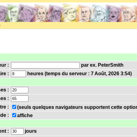
e
eur :
par ex. PeterSmith
re :
heures (temps du serveur : 7 Août, 2026 3:54)
nes :
es :
tre :
(seuls quelques navigateurs supportent cette optio
ide :
affiche
nt :
jours