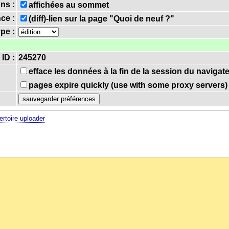
ns :
affichées au sommet
nce :
(diff)-lien sur la page "Quoi de neuf ?"
ype :
 ID :
245270
efface les données à la fin de la session du navigat
pages expire quickly (use with some proxy servers)
ertoire uploader