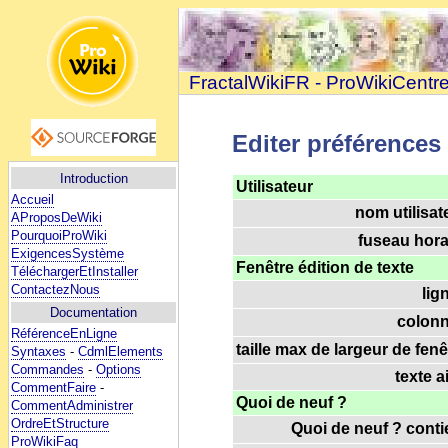
FractalWikiFR - ProWikiCentr
Editer préférences
Introduction
Utilisateur
Accueil
nom utilisat
AProposDeWiki
PourquoiProWiki
fuseau horai
ExigencesSystème
Fenêtre édition de texte
TéléchargerEtInstaller
ContactezNous
lig
Documentation
colonn
RéférenceEnLigne
taille max de largeur de fenê
Syntaxes
-
CdmlElements
Commandes
-
Options
texte a
CommentFaire
-
Quoi de neuf ?
CommentAdministrer
OrdreEtStructure
Quoi de neuf ? contie
ProWikiFaq