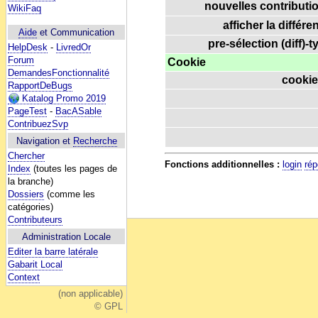
nouvelles contributio
WikiFaq
afficher la différe
Aide
et Communication
pre-sélection (diff)-t
HelpDesk
-
LivredOr
Forum
Cookie
DemandesFonctionnalité
cookie
RapportDeBugs
Katalog Promo 2019
PageTest
-
BacASable
ContribuezSvp
Navigation et
Recherche
Chercher
Fonctions additionnelles :
login
rép
Index
(toutes les pages de
la branche)
Dossiers
(comme les
catégories)
Contributeurs
Administration Locale
Editer la barre latérale
Gabarit Local
Context
(non applicable)
© GPL