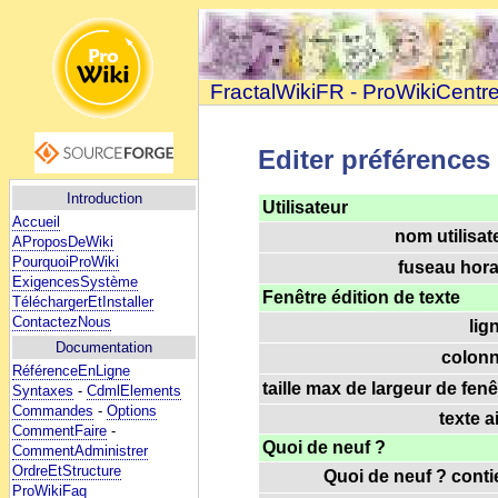
FractalWikiFR - ProWikiCentr
Editer préférences
Introduction
Utilisateur
Accueil
nom utilisat
AProposDeWiki
PourquoiProWiki
fuseau horai
ExigencesSystème
Fenêtre édition de texte
TéléchargerEtInstaller
ContactezNous
lig
Documentation
colonn
RéférenceEnLigne
taille max de largeur de fenê
Syntaxes
-
CdmlElements
Commandes
-
Options
texte a
CommentFaire
-
Quoi de neuf ?
CommentAdministrer
OrdreEtStructure
Quoi de neuf ? contie
ProWikiFaq