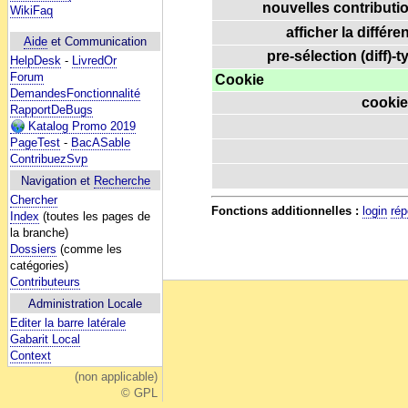
nouvelles contributio
WikiFaq
afficher la différe
Aide
et Communication
pre-sélection (diff)-t
HelpDesk
-
LivredOr
Forum
Cookie
DemandesFonctionnalité
cookie
RapportDeBugs
Katalog Promo 2019
PageTest
-
BacASable
ContribuezSvp
Navigation et
Recherche
Chercher
Fonctions additionnelles :
login
rép
Index
(toutes les pages de
la branche)
Dossiers
(comme les
catégories)
Contributeurs
Administration Locale
Editer la barre latérale
Gabarit Local
Context
(non applicable)
© GPL