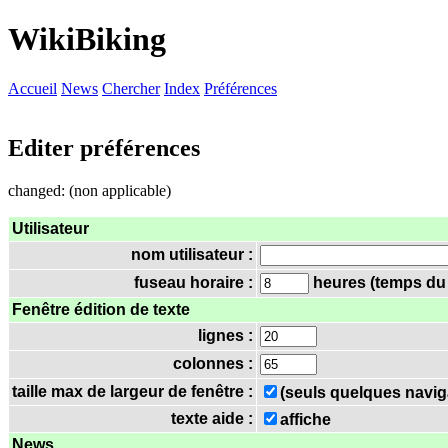
WikiBiking
Accueil
News
Chercher
Index
Préférences
Editer préférences
changed: (non applicable)
Utilisateur
nom utilisateur :
fuseau horaire :
heures (temps du s
Fenêtre édition de texte
lignes :
colonnes :
taille max de largeur de fenêtre :
(seuls quelques navig
texte aide :
affiche
News