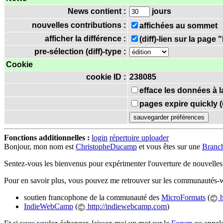
News contient :
jours
nouvelles contributions :
affichées au sommet
afficher la différence :
(diff)-lien sur la page
pre-sélection (diff)-type :
Cookie
cookie ID :
238085
efface les données à l
pages expire quickly 
Fonctions additionnelles :
login
répertoire uploader
Bonjour, mon nom est
ChristopheDucamp
et vous êtes sur une
Branc
Sentez-vous les bienvenus pour expérimenter l'ouverture de nouvelle
Pour en savoir plus, vous pouvez me retrouver sur les communautés-w
soutien francophone de la communauté des
MicroFormats
(
h
IndieWebCamp
(
http://indiewebcamp.com
)