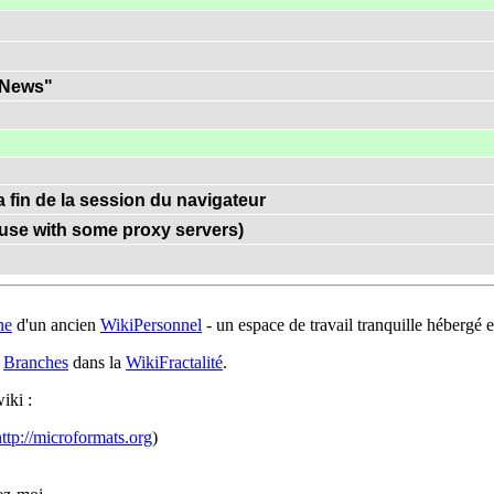
 "News"
a fin de la session du navigateur
(use with some proxy servers)
he
d'un ancien
WikiPersonnel
- un espace de travail tranquille hébergé
s
Branches
dans la
WikiFractalité
.
iki :
ttp://microformats.org
)