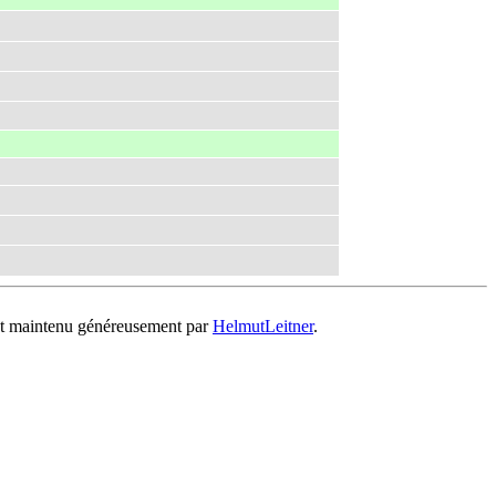
 et maintenu généreusement par
HelmutLeitner
.