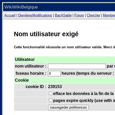
WikiWikiBelgique
Accueil
|
DernièresModifications
|
BacASable
|
Forum
|
Chercher
|
Membre
Nom utilisateur exigé
Cette fonctionnalité nécessite un nom utilisateur valide. Merci 
Utilisateur
nom utilisateur :
par 
fuseau horaire :
heures (temps du serveur : 
Cookie
cookie ID :
239153
efface les données à la fin de l
pages expire quickly (use with