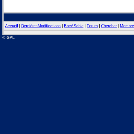
Accueil
|
DernièresModifications
|
BacASable
|
Forum
|
Chercher
|
Membre
© GPL