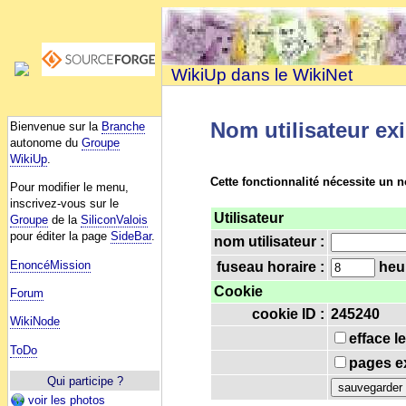
WikiUp dans le WikiNet
Nom utilisateur ex
Bienvenue sur la
Branche
autonome du
Groupe
WikiUp
.
Cette fonctionnalité nécessite un n
Pour modifier le menu,
inscrivez-vous sur le
Utilisateur
Groupe
de la
SiliconValois
pour éditer la page
SideBar
.
nom utilisateur :
EnoncéMission
fuseau horaire :
heur
Cookie
Forum
cookie ID :
245240
WikiNode
efface l
ToDo
pages ex
Qui participe ?
voir les photos