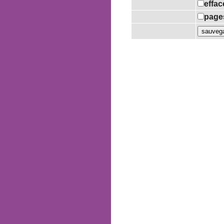
effac
pages