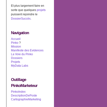
Et plus largement faire en
sorte que quelques
projets
puissent rejoindre le
DossierSuccès
.
Navigation
Accueil
Pinko
?
Mission
Manifeste des Evidences
La Voie du Pinko
Dossiers
Projets
MyData Labs
Outillage
PinkoMarketeur
PinkoIndex
DescriptionDePoste
CartographieMarketing