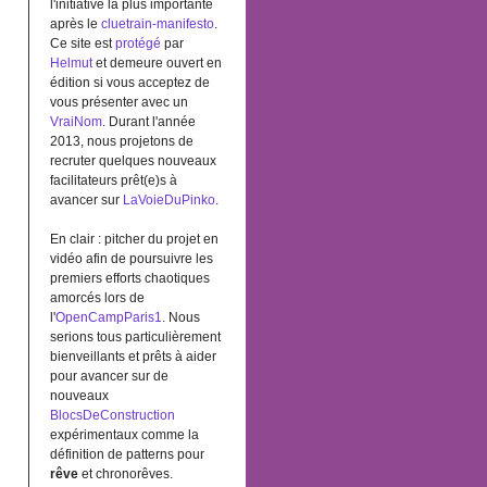
l'initiative la plus importante
après le
cluetrain-manifesto
.
Ce site est
protégé
par
Helmut
et demeure ouvert en
édition si vous acceptez de
vous présenter avec un
VraiNom
. Durant l'année
2013, nous projetons de
recruter quelques nouveaux
facilitateurs prêt(e)s à
avancer sur
LaVoieDuPinko
.
En clair : pitcher du projet en
vidéo afin de poursuivre les
premiers efforts chaotiques
amorcés lors de
l'
OpenCampParis1
. Nous
serions tous particulièrement
bienveillants et prêts à aider
pour avancer sur de
nouveaux
BlocsDeConstruction
expérimentaux comme la
définition de patterns pour
rêve
et chronorêves.