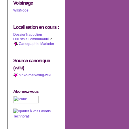
Voisinage
WikiNode
Localisation en cours :
DossierTraduction
OuEstMaCommunauté
?
Cartographie Marketer
Source canonique
(wiki)
pinko-marketing-wiki
Abonnez-vous