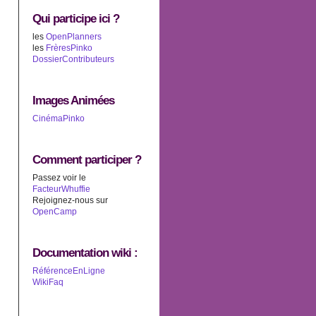
Qui participe ici ?
les
OpenPlanners
les
FrèresPinko
DossierContributeurs
Images Animées
CinémaPinko
Comment participer ?
Passez voir le
FacteurWhuffie
Rejoignez-nous sur
OpenCamp
Documentation wiki :
RéférenceEnLigne
WikiFaq