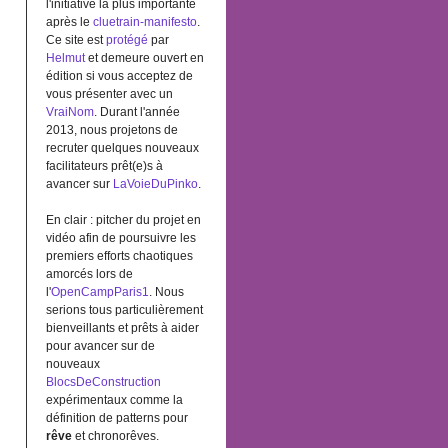
l'initiative la plus importante
après le
cluetrain-manifesto
.
Ce site est
protégé
par
Helmut
et demeure ouvert en
édition si vous acceptez de
vous présenter avec un
VraiNom
. Durant l'année
2013, nous projetons de
recruter quelques nouveaux
facilitateurs prêt(e)s à
avancer sur
LaVoieDuPinko
.
En clair : pitcher du projet en
vidéo afin de poursuivre les
premiers efforts chaotiques
amorcés lors de
l'
OpenCampParis1
. Nous
serions tous particulièrement
bienveillants et prêts à aider
pour avancer sur de
nouveaux
BlocsDeConstruction
expérimentaux comme la
définition de patterns pour
rêve
et chronorêves.