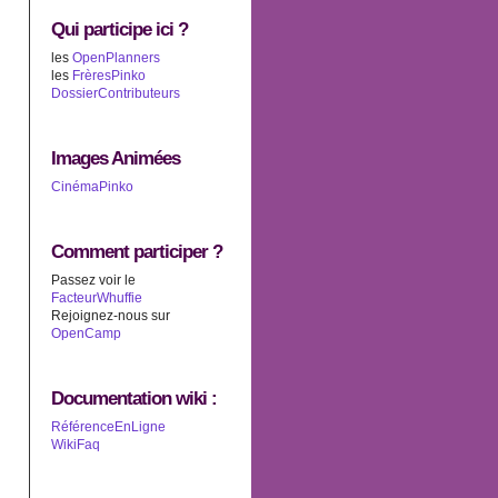
Qui participe ici ?
les
OpenPlanners
les
FrèresPinko
DossierContributeurs
Images Animées
CinémaPinko
Comment participer ?
Passez voir le
FacteurWhuffie
Rejoignez-nous sur
OpenCamp
Documentation wiki :
RéférenceEnLigne
WikiFaq