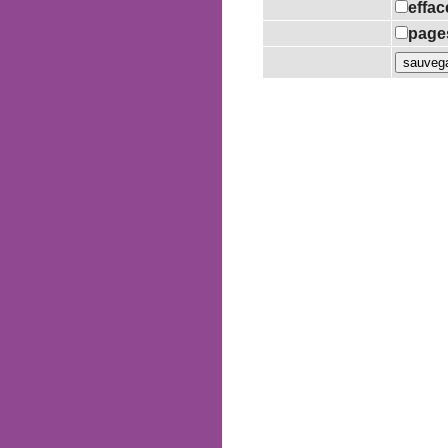
effac
pages