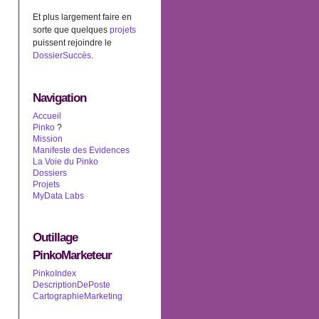
Et plus largement faire en
sorte que quelques
projets
puissent rejoindre le
DossierSuccès
.
Navigation
Accueil
Pinko
?
Mission
Manifeste des Evidences
La Voie du Pinko
Dossiers
Projets
MyData Labs
Outillage
PinkoMarketeur
PinkoIndex
DescriptionDePoste
CartographieMarketing