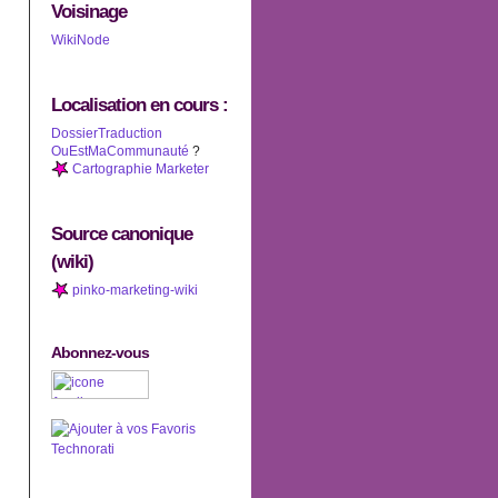
Voisinage
WikiNode
Localisation en cours :
DossierTraduction
OuEstMaCommunauté
?
Cartographie Marketer
Source canonique
(wiki)
pinko-marketing-wiki
Abonnez-vous