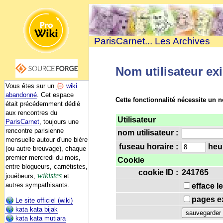
ParisCarnet... Les Archives
Nom utilisateur ex
Vous êtes sur un
wiki
abandonné
. Cet espace
Cette fonctionnalité nécessite un n
était précédemment dédié
aux rencontres du
Utilisateur
ParisCarnet
, toujours une
rencontre parisienne
nom utilisateur :
mensuelle autour d'une bière
fuseau horaire :
heur
(ou autre breuvage), chaque
premier mercredi du mois,
Cookie
entre blogueurs, carnétistes,
cookie ID :
241765
wikistes
jouébeurs,
et
autres sympathisants.
efface l
pages ex
Le site officiel (wiki)
kata kata bijak
kata kata mutiara