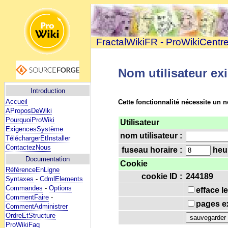
FractalWikiFR - ProWikiCentr
Nom utilisateur ex
Introduction
Accueil
Cette fonctionnalité nécessite un n
AProposDeWiki
PourquoiProWiki
Utilisateur
ExigencesSystème
nom utilisateur :
TéléchargerEtInstaller
ContactezNous
fuseau horaire :
heur
Documentation
Cookie
RéférenceEnLigne
cookie ID :
244189
Syntaxes
-
CdmlElements
Commandes
-
Options
efface l
CommentFaire
-
pages ex
CommentAdministrer
OrdreEtStructure
ProWikiFaq