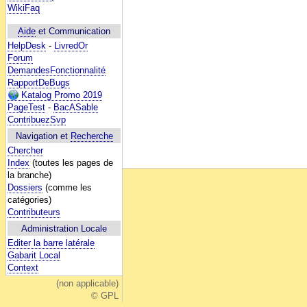
WikiFaq
Aide
et Communication
HelpDesk
-
LivredOr
Forum
DemandesFonctionnalité
RapportDeBugs
Katalog Promo 2019
PageTest
-
BacASable
ContribuezSvp
Navigation et
Recherche
Chercher
Index
(toutes les pages de
la branche)
Dossiers
(comme les
catégories)
Contributeurs
Administration Locale
Editer la barre latérale
Gabarit Local
Context
(non applicable)
© GPL