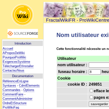
FractalWikiFR - ProWikiCentr
Nom utilisateur ex
Introduction
Accueil
Cette fonctionnalité nécessite un n
AProposDeWiki
PourquoiProWiki
Utilisateur
ExigencesSystème
nom utilisateur :
TéléchargerEtInstaller
ContactezNous
fuseau horaire :
heur
Documentation
Cookie
RéférenceEnLigne
cookie ID :
249851
Syntaxes
-
CdmlElements
Commandes
-
Options
efface l
CommentFaire
-
pages ex
CommentAdministrer
OrdreEtStructure
ProWikiFaq