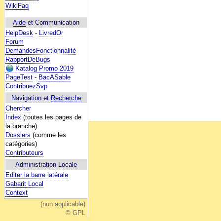
WikiFaq
Aide
et Communication
HelpDesk
-
LivredOr
Forum
DemandesFonctionnalité
RapportDeBugs
Katalog Promo 2019
PageTest
-
BacASable
ContribuezSvp
Navigation et
Recherche
Chercher
Index
(toutes les pages de
la branche)
Dossiers
(comme les
catégories)
Contributeurs
Administration Locale
Editer la barre latérale
Gabarit Local
Context
(non applicable)
© GPL