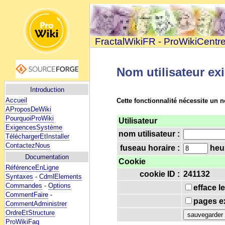
FractalWikiFR - ProWikiCentr
Nom utilisateur ex
Introduction
Accueil
Cette fonctionnalité nécessite un n
AProposDeWiki
PourquoiProWiki
Utilisateur
ExigencesSystème
nom utilisateur :
TéléchargerEtInstaller
ContactezNous
fuseau horaire :
heur
Documentation
Cookie
RéférenceEnLigne
cookie ID :
241132
Syntaxes
-
CdmlElements
Commandes
-
Options
efface l
CommentFaire
-
pages ex
CommentAdministrer
OrdreEtStructure
ProWikiFaq