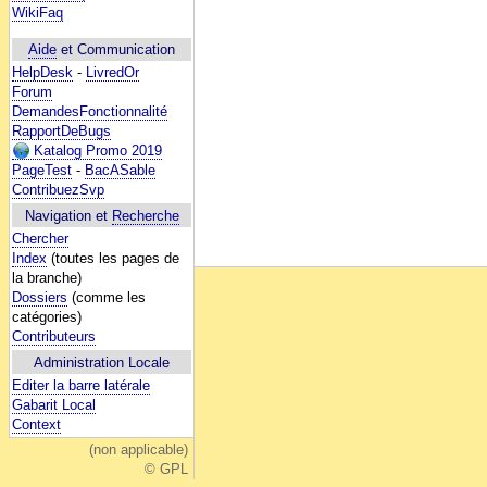
WikiFaq
Aide
et Communication
HelpDesk
-
LivredOr
Forum
DemandesFonctionnalité
RapportDeBugs
Katalog Promo 2019
PageTest
-
BacASable
ContribuezSvp
Navigation et
Recherche
Chercher
Index
(toutes les pages de
la branche)
Dossiers
(comme les
catégories)
Contributeurs
Administration Locale
Editer la barre latérale
Gabarit Local
Context
(non applicable)
© GPL